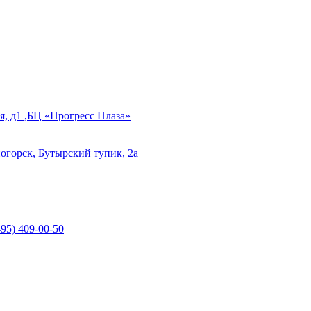
, д1 ,БЦ «Прогресс Плаза»
огорск, Бутырский тупик, 2а
495) 409-00-50